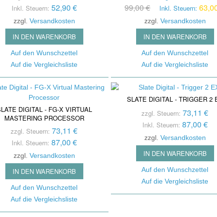
s
Noi
52,90 €
99,00 €
63,0
Inkl. Steuern:
Inkl. Steuern:
Bändchen Mikro
Stromversorgung /
Ver
zzgl.
Versandkosten
zzgl.
Versandkosten
Mikrofone Mit T
Powersupply
Spli
IN DEN WARENKORB
IN DEN WARENKORB
Steckfelder / Patchbays
Oth
Mikrofon Zubehör
Auf den Wunschzettel
Auf den Wunschzettel
Taktgeber / Wordclocks
Tra
/ Endstufen
Auf die Vergleichsliste
Auf die Vergleichsliste
Git
Summ
SLATE DIGITAL - TRIGGER 2 
Outb
LATE DIGITAL - FG-X VIRTUAL
73,11 €
zzgl. Steuern:
MASTERING PROCESSOR
87,00 €
Inkl. Steuern:
73,11 €
zzgl. Steuern:
zzgl.
Versandkosten
87,00 €
Inkl. Steuern:
IN DEN WARENKORB
zzgl.
Versandkosten
Auf den Wunschzettel
IN DEN WARENKORB
Auf die Vergleichsliste
Auf den Wunschzettel
Auf die Vergleichsliste