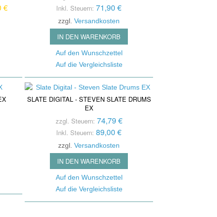
se Reduction / Klang-
0 €
71,90 €
fone
Inkl. Steuern:
besserung
zzgl.
Versandkosten
auchspule
tter
IN DEN WARENKORB
er Signal Prozessors
Auf den Wunschzettel
nsmitter / Reciever
Auf die Vergleichsliste
arren Pedale
ier- / Line - Mixer
EX
SLATE DIGITAL - STEVEN SLATE DRUMS
EX
oard Zubehör
74,79 €
zzgl. Steuern:
89,00 €
Inkl. Steuern:
zzgl.
Versandkosten
IN DEN WARENKORB
Auf den Wunschzettel
Auf die Vergleichsliste