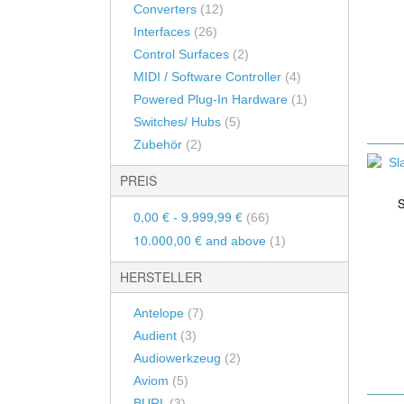
Mic Pre EQ
Other 500 Series Modules
Hyperniere / Hyper-Cardiod
Converters
(12)
Line Amps
Interfaces
(26)
Umschaltbar / Multi-Pattern
Kanalzüge / Channelstrips
Control Surfaces
(2)
DI-Boxen
Halbkugel / Hemispherical
Racksysteme
MIDI / Software Controller
(4)
DI-Geräte
Grenzflächen Mikrofone
Powered Plug-In Hardware
(1)
SSL Xlogic Xrack
Verstärker 
Switches/ Hubs
(5)
80 Series Rack
Mikrofon-Sets
Blender
Zubehör
(2)
Tube Tech Rack
PREIS
BURL Audio B80
S
0,00 €
9.999,99 €
API 200er Serie
-
(66)
10.000,00 €
and above
(1)
Neve Rack
HERSTELLER
Antelope
(7)
Audient
(3)
Audiowerkzeug
(2)
Aviom
(5)
BURL
(3)