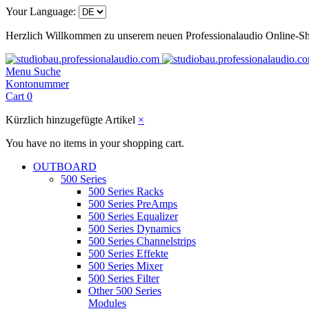
Your Language:
Herzlich Willkommen zu unserem neuen Professionalaudio Online-S
Menu
Suche
Kontonummer
Cart
0
Kürzlich hinzugefügte Artikel
×
You have no items in your shopping cart.
OUTBOARD
500 Series
500 Series Racks
500 Series PreAmps
500 Series Equalizer
500 Series Dynamics
500 Series Channelstrips
500 Series Effekte
500 Series Mixer
500 Series Filter
Other 500 Series
Modules