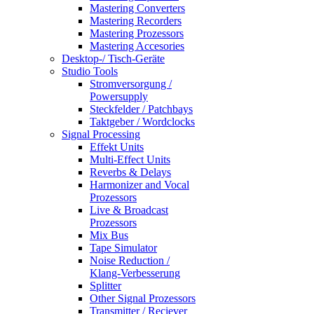
Mastering Converters
Mastering Recorders
Mastering Prozessors
Mastering Accesories
Desktop-/ Tisch-Geräte
Studio Tools
Stromversorgung /
Powersupply
Steckfelder / Patchbays
Taktgeber / Wordclocks
Signal Processing
Effekt Units
Multi-Effect Units
Reverbs & Delays
Harmonizer and Vocal
Prozessors
Live & Broadcast
Prozessors
Mix Bus
Tape Simulator
Noise Reduction /
Klang-Verbesserung
Splitter
Other Signal Prozessors
Transmitter / Reciever