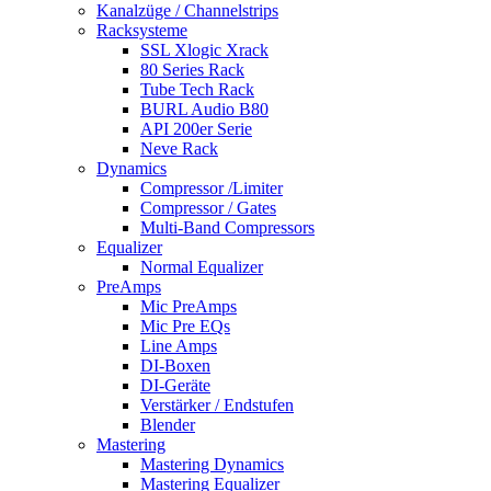
Kanalzüge / Channelstrips
Racksysteme
SSL Xlogic Xrack
80 Series Rack
Tube Tech Rack
BURL Audio B80
API 200er Serie
Neve Rack
Dynamics
Compressor /Limiter
Compressor / Gates
Multi-Band Compressors
Equalizer
Normal Equalizer
PreAmps
Mic PreAmps
Mic Pre EQs
Line Amps
DI-Boxen
DI-Geräte
Verstärker / Endstufen
Blender
Mastering
Mastering Dynamics
Mastering Equalizer