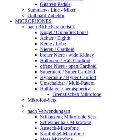
Gitarren Pedale
Summier- / Line - Mixer
Outboard Zubehör
MICROPHONES
nach Richtcharakteristik
Kugel / Omnidirectional
Achter / Eighth
Keule / Lobe
Nieren / Cardioid
breiter Niere / wide Kidney
Halbniere / Half Cardioid
offene Niere / open Cardioid
Superniere / Super Cardioid
Hyperniere / Hyper-Cardiod
Umschaltbar / Multi-Pattern
Halbkugel / hemispherical
Grenzflächen Mikrofone
Mikrofon-Sets
nach Verwendungsart
Schlagzeug Mikrofonie Sets
Schwanenhals-Mikrofone
Ansteck-Mikrofone
Kopfbügel-Mikrofone
Mess-Mikrofone