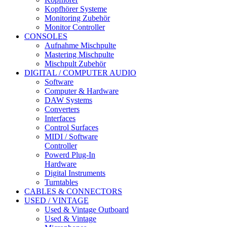
Kopfhörer Systeme
Monitoring Zubehör
Monitor Controller
CONSOLES
Aufnahme Mischpulte
Mastering Mischpulte
Mischpult Zubehör
DIGITAL / COMPUTER AUDIO
Software
Computer & Hardware
DAW Systems
Converters
Interfaces
Control Surfaces
MIDI / Software
Controller
Powerd Plug-In
Hardware
Digital Instruments
Turntables
CABLES & CONNECTORS
USED / VINTAGE
Used & Vintage Outboard
Used & Vintage