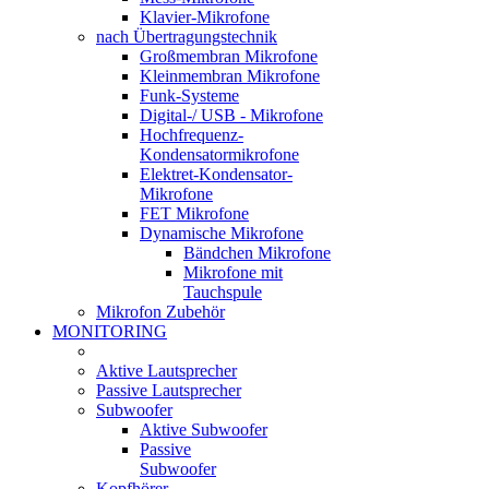
Klavier-Mikrofone
nach Übertragungstechnik
Großmembran Mikrofone
Kleinmembran Mikrofone
Funk-Systeme
Digital-/ USB - Mikrofone
Hochfrequenz-
Kondensatormikrofone
Elektret-Kondensator-
Mikrofone
FET Mikrofone
Dynamische Mikrofone
Bändchen Mikrofone
Mikrofone mit
Tauchspule
Mikrofon Zubehör
MONITORING
Aktive Lautsprecher
Passive Lautsprecher
Subwoofer
Aktive Subwoofer
Passive
Subwoofer
Kopfhörer