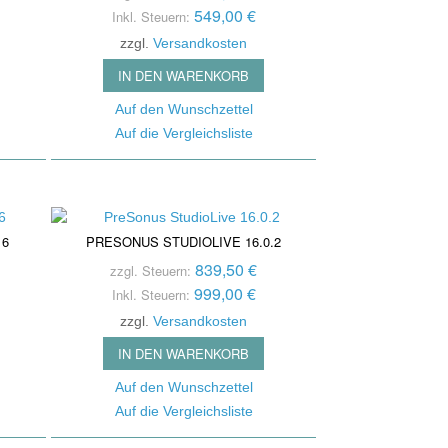
se Reduction / Klang-
549,00 €
fone
Inkl. Steuern:
besserung
zzgl.
Versandkosten
auchspule
tter
IN DEN WARENKORB
er Signal Prozessors
Auf den Wunschzettel
nsmitter / Reciever
Auf die Vergleichsliste
arren Pedale
ier- / Line - Mixer
oard Zubehör
16
PRESONUS STUDIOLIVE 16.0.2
839,50 €
zzgl. Steuern:
999,00 €
Inkl. Steuern:
zzgl.
Versandkosten
IN DEN WARENKORB
Auf den Wunschzettel
Auf die Vergleichsliste