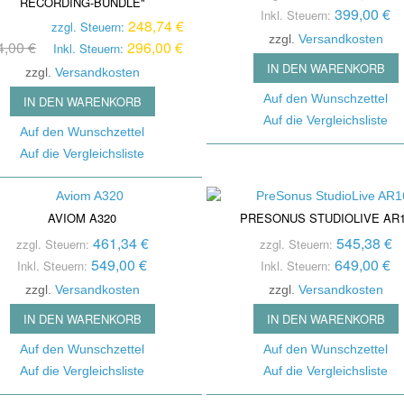
RECORDING-BUNDLE"
s
Noi
399,00 €
Inkl. Steuern:
Bändchen Mikro
Stromversorgung /
248,74 €
Ver
zzgl. Steuern:
zzgl.
Versandkosten
Mikrofone Mit T
Powersupply
4,00 €
296,00 €
Inkl. Steuern:
Spli
IN DEN WARENKORB
Steckfelder / Patchbays
zzgl.
Versandkosten
Oth
Mikrofon Zubehör
Auf den Wunschzettel
Taktgeber / Wordclocks
IN DEN WARENKORB
Tra
/ Endstufen
Auf die Vergleichsliste
Auf den Wunschzettel
Git
Auf die Vergleichsliste
Summ
Outb
AVIOM A320
PRESONUS STUDIOLIVE AR
461,34 €
545,38 €
zzgl. Steuern:
zzgl. Steuern:
549,00 €
649,00 €
Inkl. Steuern:
Inkl. Steuern:
zzgl.
Versandkosten
zzgl.
Versandkosten
IN DEN WARENKORB
IN DEN WARENKORB
Auf den Wunschzettel
Auf den Wunschzettel
Auf die Vergleichsliste
Auf die Vergleichsliste