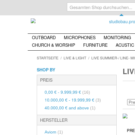
OUTBOARD
MICROPHONES
MONITORING
CHURCH & WORSHIP
FURNITURE
ACUSTIC
Aktive Lautsp
500 Series
Nach Richtcharakteristik
Dynamics
STARTSEITE
/
LIVE & LIGHT
/
LIVE SUMMIER-/ LINE- M
Passive Lauts
500 Series Racks
Kugel / Omnidirectional
Compressor
Subwoofer
LIV
SHOP BY
500 Series PreAmps
Achter / Eighth
Compressor
Aktive Subwo
PREIS
500 Series Equalizer
Keule / Lobe
Multi-Band
Passive Subw
500 Series Dynamics
Nieren / Cardioid
0,00 €
9.999,99 €
-
(16)
Equalizer
Kopfhörer
10.000,00 €
19.999,99 €
500 Series Channelstrips
-
Breiter Niere / Wide Kidney
(3)
Normal Equ
Kopfhörer Sy
40.000,00 €
and above
(1)
500 Series Effekte
Halbniere / Half Cardioid
Monitoring Zu
PreAmps
500 Series Mixer
Offene Niere / Open Cardioid
HERSTELLER
Monitor Contro
Mic PreAm
500 Series Filter
Superniere / Super Cardioid
PRE
Aviom
(1)