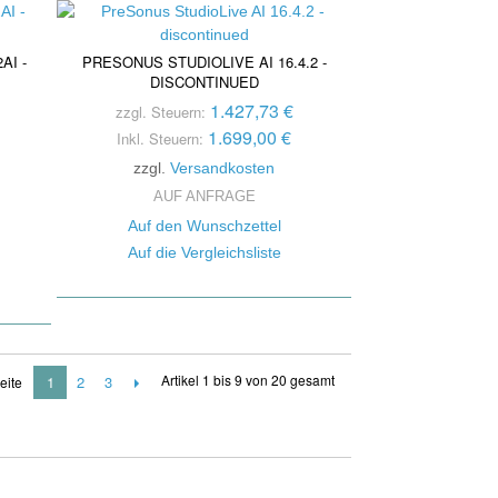
AI -
PRESONUS STUDIOLIVE AI 16.4.2 -
DISCONTINUED
1.427,73 €
zzgl. Steuern:
1.699,00 €
Inkl. Steuern:
zzgl.
Versandkosten
AUF ANFRAGE
Auf den Wunschzettel
Auf die Vergleichsliste
Artikel 1 bis 9 von 20 gesamt
1
2
3
eite