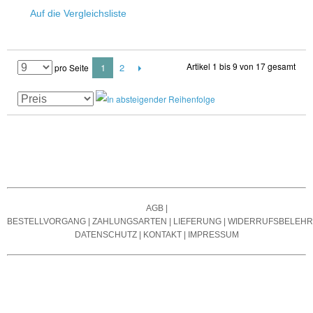
Auf die Vergleichsliste
Artikel 1 bis 9 von 17 gesamt
1
2
pro Seite
AGB
|
BESTELLVORGANG
|
ZAHLUNGSARTEN
|
LIEFERUNG
|
WIDERRUFSBELEH
DATENSCHUTZ
|
KONTAKT
|
IMPRESSUM