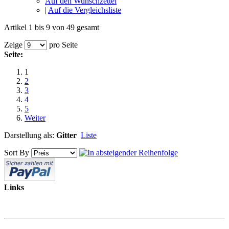
Auf den Wunschzettel
|
Auf die Vergleichsliste
Artikel 1 bis 9 von 49 gesamt
Zeige
pro Seite
Seite:
1
2
3
4
5
Weiter
Darstellung als:
Gitter
Liste
Sort By
Links