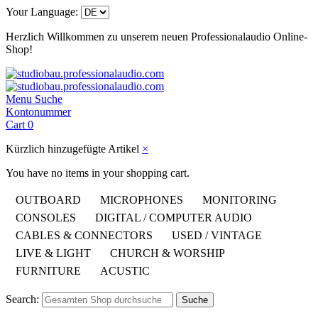
Your Language:
Herzlich Willkommen zu unserem neuen Professionalaudio Online-
Shop!
Menu
Suche
Kontonummer
Cart
0
Kürzlich hinzugefügte Artikel
×
You have no items in your shopping cart.
OUTBOARD
MICROPHONES
MONITORING
CONSOLES
DIGITAL / COMPUTER AUDIO
Aktive
500 Series
Nach Richtcharakteristik
Dynamics
CABLES & CONNECTORS
USED / VINTAGE
Aufnahme
Software
Lautsprecher
LIVE & LIGHT
CHURCH & WORSHIP
500 Series Racks
Kugel / Omnidirectional
Compressor
Mischpulte
Computer &
Used & Vintage
Passive
FURNITURE
ACUSTIC
/Limiter
500 Series
Achter / Eighth
Mastering
LIVE Summier-/ Line-
Hardware
Outboard
Lautsprecher
Search:
PreAmps
Suche
Compressor 
Mischpulte
Mischpulte / Mixer
DAW Systems
Keule / Lobe
Used & Vintage
Subwoofer