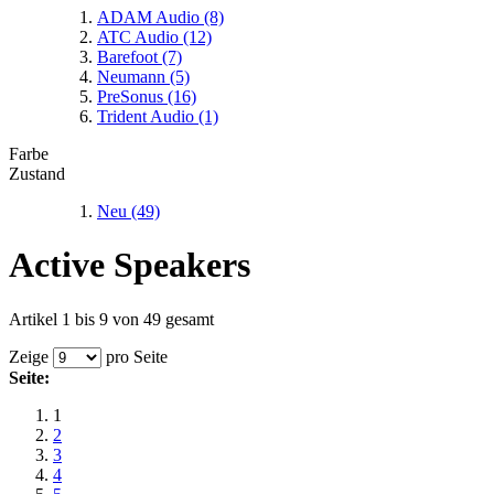
Mikrofon-Sets
Tube Tech Rack
ADAM Audio
(8)
ATC Audio
(12)
BURL Audio B80
Barefoot
(7)
Neumann
(5)
API 200er Serie
PreSonus
(16)
Neve Rack
Trident Audio
(1)
Farbe
Zustand
Neu
(49)
Active Speakers
Artikel 1 bis 9 von 49 gesamt
Zeige
pro Seite
Seite:
1
2
3
4