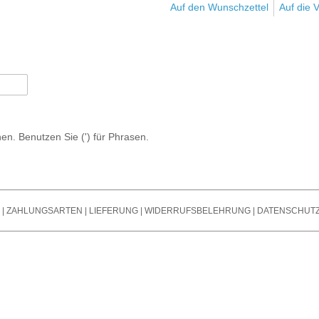
s
Noi
Auf den Wunschzettel
Auf die V
Bändchen Mikro
Stromversorgung /
Ver
Mikrofone Mit T
Powersupply
Spli
Steckfelder / Patchbays
Oth
Mikrofon Zubehör
Taktgeber / Wordclocks
Tra
/ Endstufen
Git
Summ
n. Benutzen Sie (') für Phrasen.
Outb
|
ZAHLUNGSARTEN
|
LIEFERUNG
|
WIDERRUFSBELEHRUNG
|
DATENSCHUT