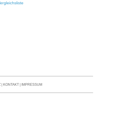
se Reduction / Klang-
ergleichsliste
fone
besserung
auchspule
tter
er Signal Prozessors
nsmitter / Reciever
arren Pedale
ier- / Line - Mixer
oard Zubehör
Z
|
KONTAKT
|
IMPRESSUM