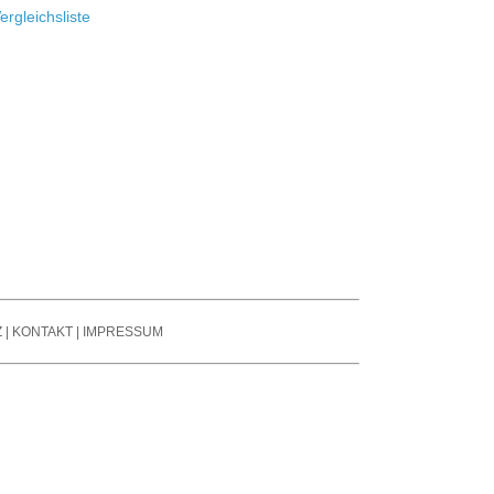
se Reduction / Klang-
fone
ergleichsliste
besserung
auchspule
tter
er Signal Prozessors
nsmitter / Reciever
arren Pedale
ier- / Line - Mixer
oard Zubehör
Z
|
KONTAKT
|
IMPRESSUM