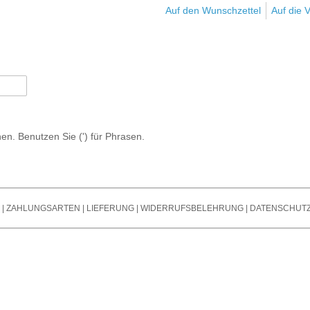
s
Noi
Auf den Wunschzettel
Bändchen Mikro
Auf die V
Stromversorgung /
Ver
Mikrofone Mit T
Powersupply
Spli
Steckfelder / Patchbays
Oth
Mikrofon Zubehör
Taktgeber / Wordclocks
Tra
/ Endstufen
Git
Summ
n. Benutzen Sie (') für Phrasen.
Outb
|
ZAHLUNGSARTEN
|
LIEFERUNG
|
WIDERRUFSBELEHRUNG
|
DATENSCHUT