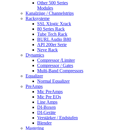
Other 500 Series
Modules
Kanalzüge / Channelstrips
Racksysteme
SSL Xlogic Xrack
80 Series Rack
Tube Tech Rack
BURL Audio B80
API 200er Serie
Neve Rack
Dynamics
Compressor /Limiter
Compressor / Gates
Multi-Band Compressors
Equalizer
Normal Equalizer
PreAmps
Mic PreAmps
Mic Pre EQs
Line Amps
DI-Boxen
DI-Geräte
Verstärker / Endstufen
Blender
Mastering