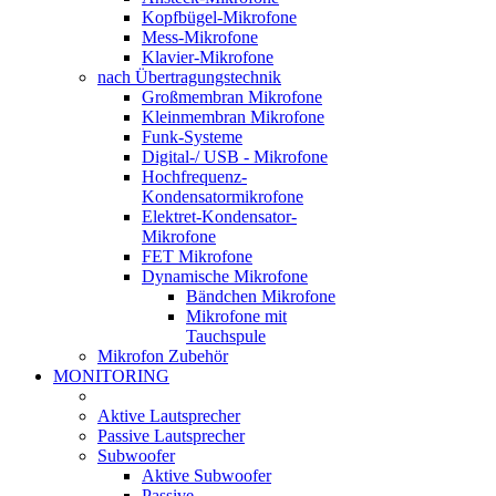
Kopfbügel-Mikrofone
Mess-Mikrofone
Klavier-Mikrofone
nach Übertragungstechnik
Großmembran Mikrofone
Kleinmembran Mikrofone
Funk-Systeme
Digital-/ USB - Mikrofone
Hochfrequenz-
Kondensatormikrofone
Elektret-Kondensator-
Mikrofone
FET Mikrofone
Dynamische Mikrofone
Bändchen Mikrofone
Mikrofone mit
Tauchspule
Mikrofon Zubehör
MONITORING
Aktive Lautsprecher
Passive Lautsprecher
Subwoofer
Aktive Subwoofer
Passive