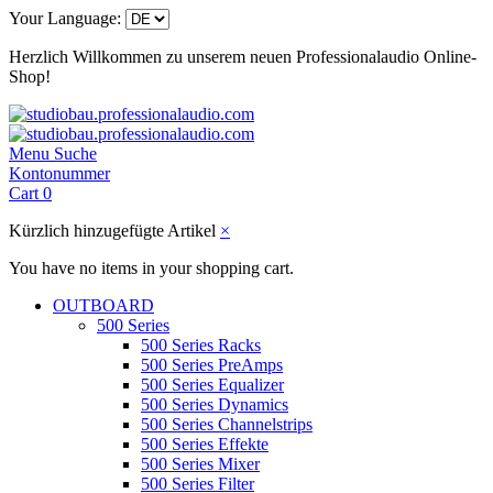
Your Language:
Herzlich Willkommen zu unserem neuen Professionalaudio Online-
Shop!
Menu
Suche
Kontonummer
Cart
0
Kürzlich hinzugefügte Artikel
×
You have no items in your shopping cart.
OUTBOARD
500 Series
500 Series Racks
500 Series PreAmps
500 Series Equalizer
500 Series Dynamics
500 Series Channelstrips
500 Series Effekte
500 Series Mixer
500 Series Filter