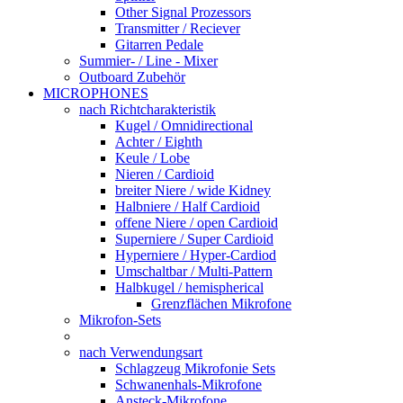
Other Signal Prozessors
Transmitter / Reciever
Gitarren Pedale
Summier- / Line - Mixer
Outboard Zubehör
MICROPHONES
nach Richtcharakteristik
Kugel / Omnidirectional
Achter / Eighth
Keule / Lobe
Nieren / Cardioid
breiter Niere / wide Kidney
Halbniere / Half Cardioid
offene Niere / open Cardioid
Superniere / Super Cardioid
Hyperniere / Hyper-Cardiod
Umschaltbar / Multi-Pattern
Halbkugel / hemispherical
Grenzflächen Mikrofone
Mikrofon-Sets
nach Verwendungsart
Schlagzeug Mikrofonie Sets
Schwanenhals-Mikrofone
Ansteck-Mikrofone