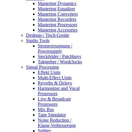
Mastering Dynamics
Mastering Equalizer
Mastering Converters
Mastering Recorders
Mastering Prozessors
Mastering Accesories
Desktop-/ Tisch-Geräte
Studio Tools
Stromversorgung /
Powersupply
Steckfelder / Patchbays
Taktgeber / Wordclocks
Signal Processing
Effekt Units
Multi-Effect Units
Reverbs & Delays
Harmonizer and Vocal
Prozessors
Live & Broadcast
Prozessors
Mix Bus
Tape Simulator
Noise Reduction /
Klang-Verbesserung
Splitter