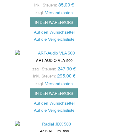
se Reduction / Klang-
85,00 €
fone
Inkl. Steuern:
besserung
zzgl.
Versandkosten
auchspule
tter
IN DEN WARENKORB
er Signal Prozessors
Auf den Wunschzettel
nsmitter / Reciever
Auf die Vergleichsliste
arren Pedale
ier- / Line - Mixer
ART-AUDIO VLA 500
oard Zubehör
247,90 €
zzgl. Steuern:
295,00 €
Inkl. Steuern:
zzgl.
Versandkosten
IN DEN WARENKORB
Auf den Wunschzettel
Auf die Vergleichsliste
RADIAL JDX 500