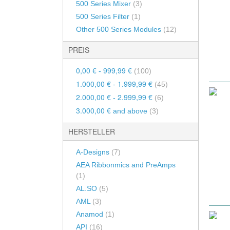
Mic Pre EQ
500 Series Mixer
(3)
Other 500 Series Modules
Hyperniere / Hyper-Cardiod
500 Series Filter
(1)
Line Amps
Umschaltbar / Multi-Pattern
Kanalzüge / Channelstrips
Other 500 Series Modules
(12)
DI-Boxen
Halbkugel / Hemispherical
Racksysteme
PREIS
DI-Geräte
Grenzflächen Mikrofone
SSL Xlogic Xrack
Verstärker 
0,00 €
999,99 €
-
(100)
80 Series Rack
Mikrofon-Sets
Blender
1.000,00 €
1.999,99 €
-
(45)
Tube Tech Rack
2.000,00 €
2.999,99 €
-
(6)
BURL Audio B80
3.000,00 €
and above
(3)
API 200er Serie
HERSTELLER
Neve Rack
A-Designs
(7)
AEA Ribbonmics and PreAmps
(1)
AL.SO
(5)
AML
(3)
Anamod
(1)
API
(16)