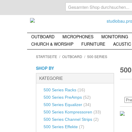
OUTBOARD
MICROPHONES
MONITORING
CHURCH & WORSHIP
FURNITURE
ACUSTIC
Aktive Lautsp
500 Series
Nach Richtcharakteristik
Dynamics
STARTSEITE
/
OUTBOARD
/
500 SERIES
Passive Lauts
500 Series Racks
Kugel / Omnidirectional
Compressor
Subwoofer
500
SHOP BY
500 Series PreAmps
Achter / Eighth
Compressor
Aktive Subwo
KATEGORIE
500 Series Equalizer
Keule / Lobe
Multi-Band
Passive Subw
500 Series Dynamics
Nieren / Cardioid
500 Series Racks
(16)
Equalizer
Kopfhörer
500 Series PreAmps
(52)
500 Series Channelstrips
Breiter Niere / Wide Kidney
Normal Equ
Kopfhörer Sy
500 Series Equalizer
(34)
500 Series Effekte
Halbniere / Half Cardioid
Monitoring Zu
500 Series Kompressoren
(33)
PreAmps
500 Series Mixer
Offene Niere / Open Cardioid
Monitor Contro
500 Series Channel Strips
(2)
Mic PreAm
500 Series Filter
Superniere / Super Cardioid
500 Series Effekte
(7)