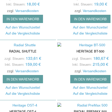
s
Noi
18,00 €
19,00 €
Inkl. Steuern:
Inkl. Steuern:
Bändchen Mikro
Stromversorgung /
Ver
zzgl.
Versandkosten
zzgl.
Versandkosten
Mikrofone Mit T
Powersupply
Spli
IN DEN WARENKORB
IN DEN WARENKORB
Steckfelder / Patchbays
Oth
Mikrofon Zubehör
Auf den Wunschzettel
Auf den Wunschzettel
Taktgeber / Wordclocks
Tra
/ Endstufen
Auf die Vergleichsliste
Auf die Vergleichsliste
Git
Summ
RADIAL SHUTTLE
HERITAGE BT-500
Outb
133,61 €
180,67 €
zzgl. Steuern:
zzgl. Steuern:
159,00 €
215,00 €
Inkl. Steuern:
Inkl. Steuern:
zzgl.
Versandkosten
zzgl.
Versandkosten
IN DEN WARENKORB
IN DEN WARENKORB
Auf den Wunschzettel
Auf den Wunschzettel
Auf die Vergleichsliste
Auf die Vergleichsliste
HERITAGE OST-4
RADIAL PREMAX 500