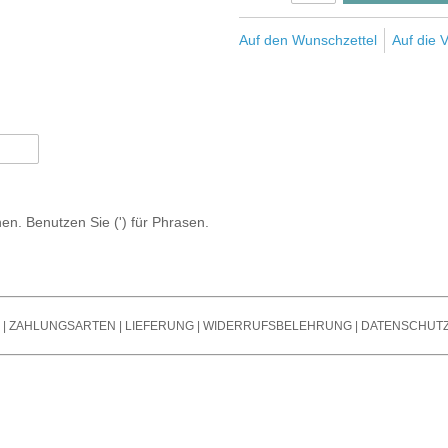
s
Noi
Bändchen Mikro
Stromversorgung /
Ver
Auf den Wunschzettel
Auf die V
Mikrofone Mit T
Powersupply
Spli
Steckfelder / Patchbays
Oth
Mikrofon Zubehör
Taktgeber / Wordclocks
Tra
/ Endstufen
Git
Summ
n. Benutzen Sie (') für Phrasen.
Outb
|
ZAHLUNGSARTEN
|
LIEFERUNG
|
WIDERRUFSBELEHRUNG
|
DATENSCHUT