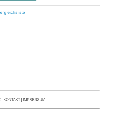
se Reduction / Klang-
fone
besserung
ergleichsliste
auchspule
tter
er Signal Prozessors
nsmitter / Reciever
arren Pedale
ier- / Line - Mixer
oard Zubehör
Z
|
KONTAKT
|
IMPRESSUM