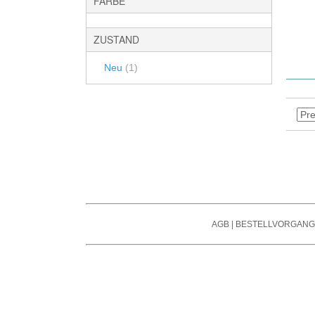
FARBE
Mic Pre EQ
Other 500 Series Modules
Hyperniere / Hyper-Cardiod
Line Amps
Umschaltbar / Multi-Pattern
Kanalzüge / Channelstrips
ZUSTAND
DI-Boxen
Halbkugel / Hemispherical
Racksysteme
DI-Geräte
Neu
(1)
Grenzflächen Mikrofone
SSL Xlogic Xrack
Verstärker 
80 Series Rack
Mikrofon-Sets
Blender
Tube Tech Rack
BURL Audio B80
API 200er Serie
Neve Rack
AGB
|
BESTELLVORGANG