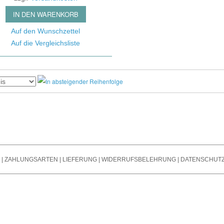
s
Noi
Bändchen Mikro
Stromversorgung /
IN DEN WARENKORB
Ver
Mikrofone Mit T
Powersupply
Spli
Auf den Wunschzettel
Steckfelder / Patchbays
Auf die Vergleichsliste
Oth
Mikrofon Zubehör
Taktgeber / Wordclocks
Tra
/ Endstufen
Git
Summ
Outb
|
ZAHLUNGSARTEN
|
LIEFERUNG
|
WIDERRUFSBELEHRUNG
|
DATENSCHUT