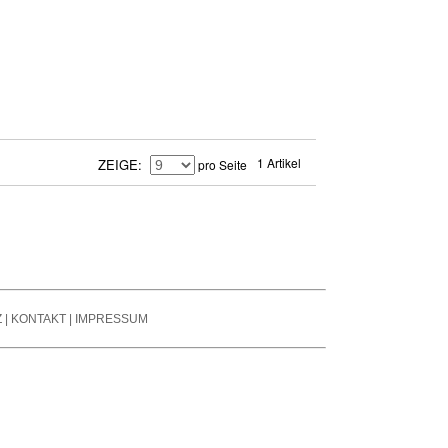
se Reduction / Klang-
fone
besserung
auchspule
tter
er Signal Prozessors
nsmitter / Reciever
arren Pedale
1 Artikel
ZEIGE
pro Seite
ier- / Line - Mixer
oard Zubehör
Z
|
KONTAKT
|
IMPRESSUM