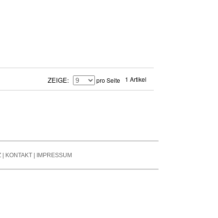
se Reduction / Klang-
fone
besserung
auchspule
tter
er Signal Prozessors
nsmitter / Reciever
arren Pedale
1 Artikel
ZEIGE
pro Seite
ier- / Line - Mixer
oard Zubehör
Z
|
KONTAKT
|
IMPRESSUM