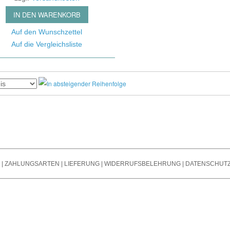
s
Noi
Bändchen Mikro
Stromversorgung /
IN DEN WARENKORB
Ver
Mikrofone Mit T
Powersupply
Spli
Auf den Wunschzettel
Steckfelder / Patchbays
Auf die Vergleichsliste
Oth
Mikrofon Zubehör
Taktgeber / Wordclocks
Tra
/ Endstufen
Git
Summ
Outb
|
ZAHLUNGSARTEN
|
LIEFERUNG
|
WIDERRUFSBELEHRUNG
|
DATENSCHUT