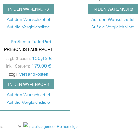
s
Noi
Bändchen Mikro
Stromversorgung /
IN DEN WARENKORB
IN DEN WARENKORB
Ver
Mikrofone Mit T
Powersupply
Spli
Auf den Wunschzettel
Auf den Wunschzettel
Steckfelder / Patchbays
Auf die Vergleichsliste
Auf die Vergleichsliste
Oth
Mikrofon Zubehör
Taktgeber / Wordclocks
Tra
/ Endstufen
Git
PRESONUS FADERPORT
150,42 €
zzgl. Steuern:
Summ
179,00 €
Inkl. Steuern:
Outb
zzgl.
Versandkosten
IN DEN WARENKORB
Auf den Wunschzettel
Auf die Vergleichsliste