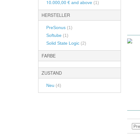
Mic Pre EQ
10.000,00 €
Other 500 Series Modules
and above
Hyperniere / Hyper-Cardiod
(1)
Line Amps
Umschaltbar / Multi-Pattern
Kanalzüge / Channelstrips
HERSTELLER
DI-Boxen
Halbkugel / Hemispherical
Racksysteme
PreSonus
(1)
DI-Geräte
Grenzflächen Mikrofone
Softube
(1)
SSL Xlogic Xrack
Verstärker 
Solid State Logic
(2)
80 Series Rack
Mikrofon-Sets
Blender
FARBE
Tube Tech Rack
BURL Audio B80
ZUSTAND
API 200er Serie
Neve Rack
Neu
(4)