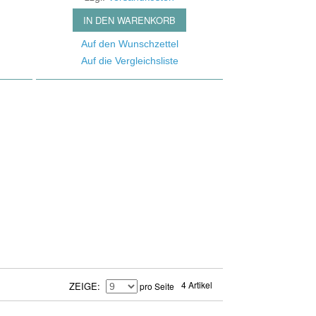
se Reduction / Klang-
fone
besserung
IN DEN WARENKORB
auchspule
tter
Auf den Wunschzettel
Auf die Vergleichsliste
er Signal Prozessors
nsmitter / Reciever
arren Pedale
ier- / Line - Mixer
oard Zubehör
4 Artikel
ZEIGE
pro Seite