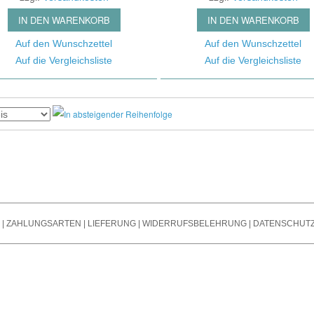
s
Noi
Bändchen Mikro
Stromversorgung /
IN DEN WARENKORB
IN DEN WARENKORB
Ver
Mikrofone Mit T
Powersupply
Spli
Auf den Wunschzettel
Auf den Wunschzettel
Steckfelder / Patchbays
Auf die Vergleichsliste
Auf die Vergleichsliste
Oth
Mikrofon Zubehör
Taktgeber / Wordclocks
Tra
/ Endstufen
Git
Summ
Outb
|
ZAHLUNGSARTEN
|
LIEFERUNG
|
WIDERRUFSBELEHRUNG
|
DATENSCHUT