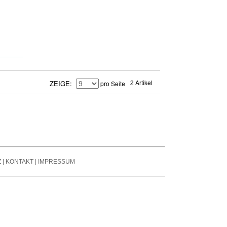
se Reduction / Klang-
fone
besserung
auchspule
tter
er Signal Prozessors
nsmitter / Reciever
arren Pedale
2 Artikel
ZEIGE
pro Seite
ier- / Line - Mixer
oard Zubehör
Z
|
KONTAKT
|
IMPRESSUM